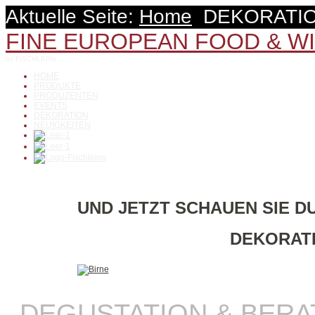
Aktuelle Seite:
Home
DEKORATI
FINE EUROPEAN FOOD & W
by FISCHLEINs
HOME
PRODUKTE
PRODUZENTEN
EVENTS
DEKORATION
NEUIGKEITEN
UND JETZT SCHAUEN SIE DU
DEKORATI
DEGUSTATION & BER